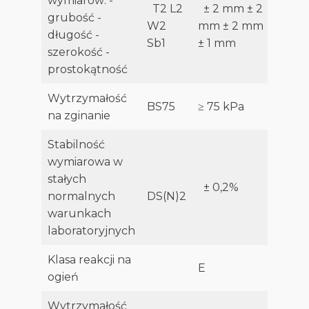
wymiarów: -
T2 L2
± 2 mm ± 2
grubość -
W2
mm ± 2 mm
długość -
Sb1
± 1 mm
szerokość -
prostokątność
Wytrzymałość
BS75
≥ 75 kPa
na zginanie
Stabilność
wymiarowa w
stałych
± 0,2%
normalnych
DS(N)2
warunkach
laboratoryjnych
Klasa reakcji na
E
ogień
Wytrzymałość