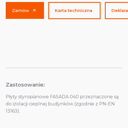
Zamów
Karta techniczna
Deklar
Zastosowanie:
Płyty styropianowe FASADA 040 przeznaczone są
do izolacji cieplnej budynków (zgodnie z PN-EN
13163).