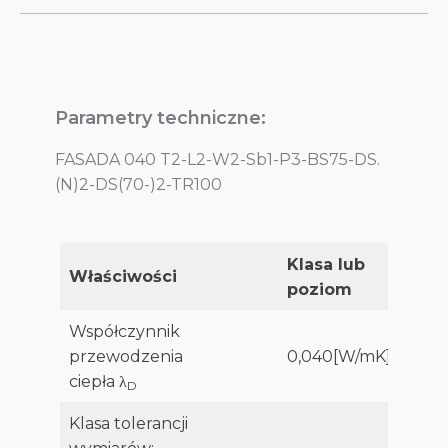
Parametry techniczne:
FASADA 040 T2-L2-W2-Sb1-P3-BS75-DS.
(N)2-DS(70-)2-TR100​
Klasa lub
Właściwości
poziom
Współczynnik
przewodzenia
0,040[W/mK]
ciepła λ
D
Klasa tolerancji