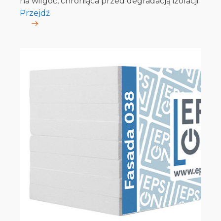
na wilgoć, chroniąca przed degradacją izolacji.
Przejdź